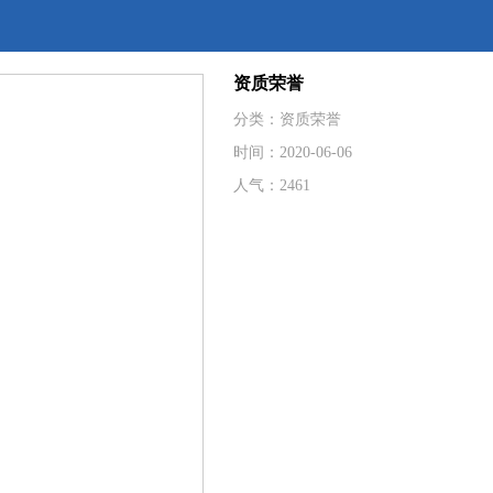
资质荣誉
分类：资质荣誉
时间：2020-06-06
人气：2461