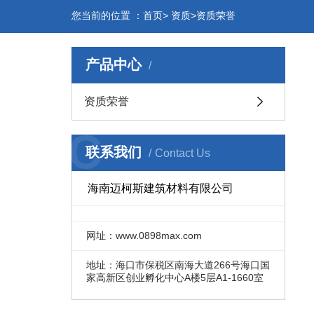
您当前的位置 ：首页> 资质>资质荣誉
产品中心
资质荣誉
C
联系我们
Contact Us
海南迈柯斯建筑材料有限公司
网址：www.0898max.com
地址：海口市保税区南海大道266号海口国
家高新区创业孵化中心A楼5层A1-1660室