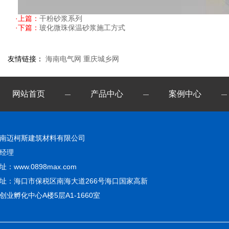
·上篇：
干粉砂浆系列
·下篇：
玻化微珠保温砂浆施工方式
友情链接：
海南电气网
重庆城乡网
网站首页
产品中心
案例中心
—
—
—
南迈柯斯建筑材料有限公司
经理
址：www.0898max.com
址：海口市保税区南海大道266号海口国家高新
创业孵化中心A楼5层A1-1660室