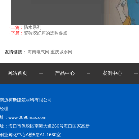
·上篇：
防水系列
·下篇：
瓷砖胶好坏的选购要点
友情链接：
海南电气网
重庆城乡网
网站首页
产品中心
案例中心
—
—
—
南迈柯斯建筑材料有限公司
经理
址：www.0898max.com
址：海口市保税区南海大道266号海口国家高新
创业孵化中心A楼5层A1-1660室