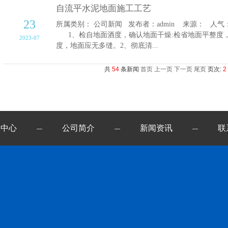
自流平水泥地面施工工艺
23
所属类别： 公司新闻 发布者：admin 来源： 人气：1
1、检自地面酒度，确认地面干燥:检省地面平整度，
2023-07
度，地面应无多缝。2、彻底清...
共
54
条新闻
首页
上一页
下一页
尾页
页次:
2
例中心
公司简介
新闻资讯
联
—
—
—