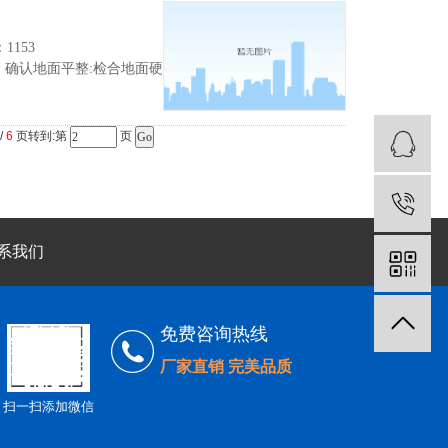
153
确认地面平整:检合地面硬
/
6
页转到:第
页
系我们
免费咨询热线
厂家直销 完美品质
扫一扫添加微信