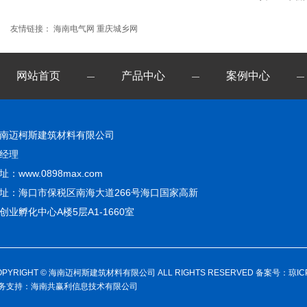
友情链接：
海南电气网
重庆城乡网
网站首页
产品中心
案例中心
—
—
—
南迈柯斯建筑材料有限公司
经理
址：www.0898max.com
址：海口市保税区南海大道266号海口国家高新
创业孵化中心A楼5层A1-1660室
OPYRIGHT © 海南迈柯斯建筑材料有限公司 ALL RIGHTS RESERVED 备案号：
琼IC
务支持：
海南共赢利信息技术有限公司